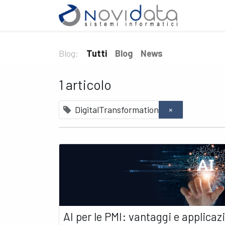
Home
Blog:
Tutti
Blog
News
1 articolo
DigitalTransformation
×
AI per le PMI: vantaggi e applicaz