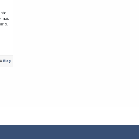
ante
e mai,
ario.
Blog