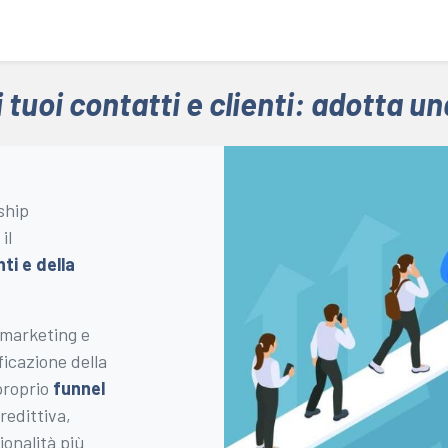
Azienda
Soluzioni e Servizi
Case History
Lavora c
 tuoi contatti e clienti: adotta u
ship
il
nti e della
 marketing e
ficazione della
proprio
funnel
redittiva,
ionalità più