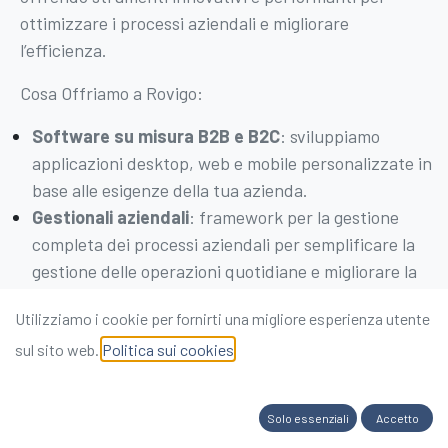
ottimizzare i processi aziendali e migliorare
l’efficienza.
Cosa Offriamo a Rovigo:
Software su misura B2B e B2C
: sviluppiamo
applicazioni desktop, web e mobile personalizzate in
base alle esigenze della tua azienda.
Gestionali aziendali
: framework per la gestione
completa dei processi aziendali per semplificare la
gestione delle operazioni quotidiane e migliorare la
produttività.
Utilizziamo i cookie per fornirti una migliore esperienza utente
Soluzioni di Intelligenza Artificiale
: soluzioni volte ad
sul sito web.
Politica sui cookies
ottimizzare le procedure operative, automatizzando
compiti ricorrenti o supportando gli operatori nel
recupero rapido ed efficace di informazioni necessarie
Solo essenziali
Accetto
Integrazione tra sistemi
: connettività tra i tuoi