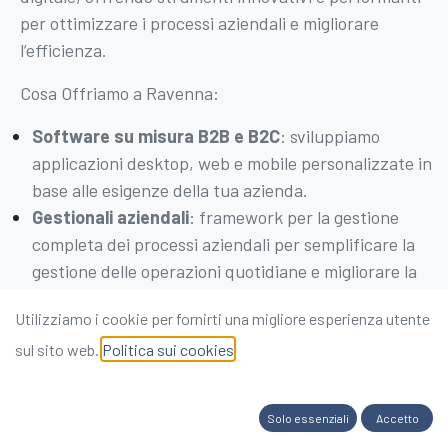
per ottimizzare i processi aziendali e migliorare
l’efficienza.
Cosa Offriamo a Ravenna:
Software su misura B2B e B2C
: sviluppiamo
applicazioni desktop, web e mobile personalizzate in
base alle esigenze della tua azienda.
Gestionali aziendali
: framework per la gestione
completa dei processi aziendali per semplificare la
gestione delle operazioni quotidiane e migliorare la
produttività.
Utilizziamo i cookie per fornirti una migliore esperienza utente
Soluzioni di Intelligenza Artificiale
: soluzioni volte ad
sul sito web.
Politica sui cookies
ottimizzare le procedure operative, automatizzando
compiti ricorrenti o supportando gli operatori nel
recupero rapido ed efficace di informazioni necessarie
Solo essenziali
Accetto
Integrazione tra sistemi
: connettività tra i tuoi