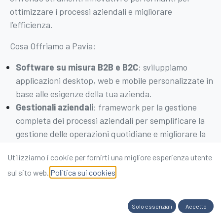
ottimizzare i processi aziendali e migliorare
l’efficienza.
Cosa Offriamo a Pavia:
Software su misura B2B e B2C
: sviluppiamo
applicazioni desktop, web e mobile personalizzate in
base alle esigenze della tua azienda.
Gestionali aziendali
: framework per la gestione
completa dei processi aziendali per semplificare la
gestione delle operazioni quotidiane e migliorare la
produttività.
Utilizziamo i cookie per fornirti una migliore esperienza utente
Soluzioni di Intelligenza Artificiale
: soluzioni volte ad
sul sito web.
Politica sui cookies
ottimizzare le procedure operative, automatizzando
compiti ricorrenti o supportando gli operatori nel
recupero rapido ed efficace di informazioni necessarie
Solo essenziali
Accetto
Integrazione tra sistemi
: connettività tra i tuoi